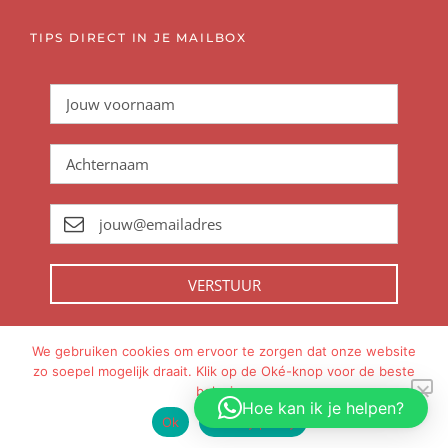
TIPS DIRECT IN JE MAILBOX
VERSTUUR
We gebruiken cookies om ervoor te zorgen dat onze website
zo soepel mogelijk draait. Klik op de Oké-knop voor de beste
Met
gemaakt in
Amsterdam
beleving.
Hoe kan ik je helpen?
Ok
Privacy policy