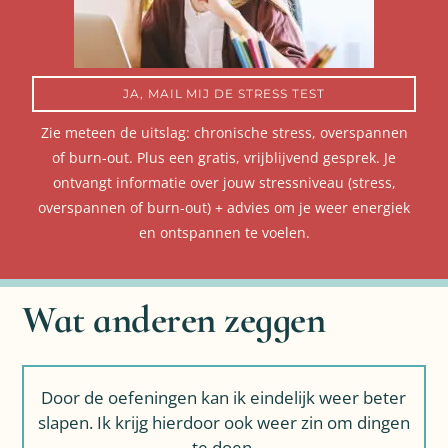
JA, MAIL MIJ DE STRESS TEST
Zie meteen de uitslag: chronische stress, overspannen
of burn-out. Plus een gratis, vrijblijvend gesprek. Je
ontvangt informatie over jouw stressniveau (stress,
overspannen of burn-out) + advies om je weer energiek
en ontspannen te voelen.
Wat anderen zeggen
n
Door de oefeningen kan ik eindelijk weer beter
slapen. Ik krijg hierdoor ook weer zin om dingen
te doen.