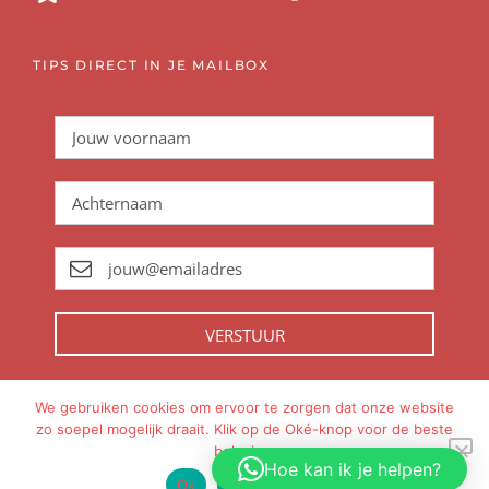
TIPS DIRECT IN JE MAILBOX
VERSTUUR
We gebruiken cookies om ervoor te zorgen dat onze website
zo soepel mogelijk draait. Klik op de Oké-knop voor de beste
Met
gemaakt in
Amsterdam
beleving.
Hoe kan ik je helpen?
Ok
Privacy policy