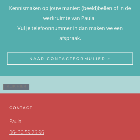
Kennismaken op jouw manier: (beeld)bellen of in de
werkruimte van Paula.
Vul je telefoonnummer in dan maken we een
afspraak.
NAAR CONTACTFORMULIER >
KLIK HIER
CONTACT
Paula
06- 30 59 26 96