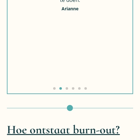
n
Arianne
t
n
Hoe ontstaat burn-out?