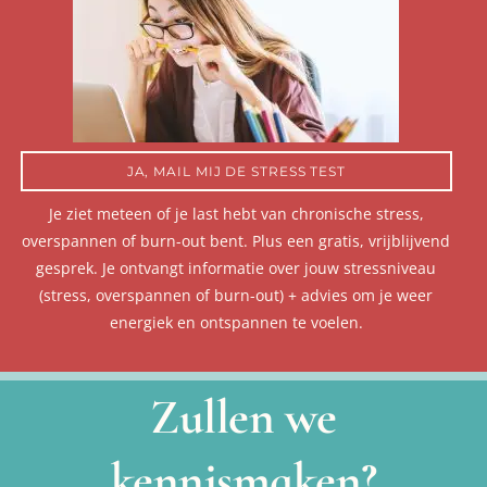
JA, MAIL MIJ DE STRESS TEST
Je ziet meteen of je last hebt van chronische stress,
overspannen of burn-out bent. Plus een gratis, vrijblijvend
gesprek. Je ontvangt informatie over jouw stressniveau
(stress, overspannen of burn-out) + advies om je weer
energiek en ontspannen te voelen.
Zullen we
kennismaken?