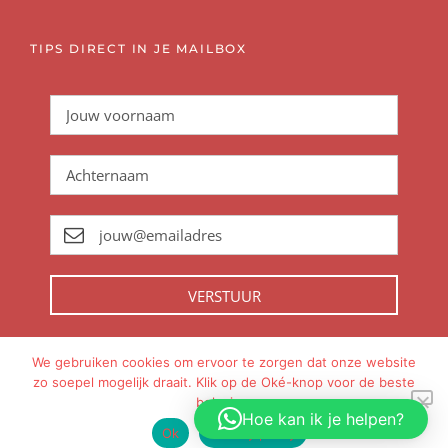
TIPS DIRECT IN JE MAILBOX
VERSTUUR
We gebruiken cookies om ervoor te zorgen dat onze website
zo soepel mogelijk draait. Klik op de Oké-knop voor de beste
Met
gemaakt in
Amsterdam
beleving.
Hoe kan ik je helpen?
Ok
Privacy policy