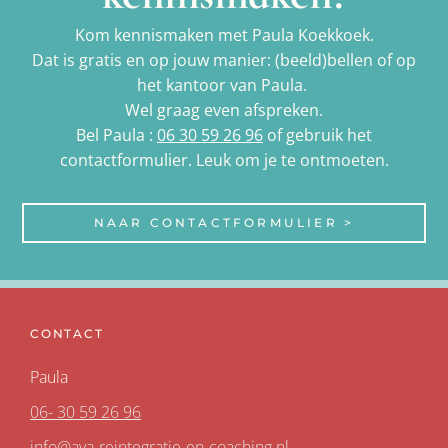
Kom kennismaken met Paula Koekkoek.
Dat is gratis en op jouw manier: (beeld)bellen of op
het kantoor van Paula.
Wel graag even afspreken.
Bel Paula :
06 30 59 26 96
of gebruik het
contactformulier. Leuk om je te ontmoeten.
NAAR CONTACTFORMULIER >
CONTACT
Paula
06- 30 59 26 96
info@aya-reintegratie-en-coaching.nl