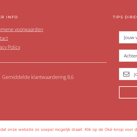
ER INFO
TIPS DIRE
emene voorwaarden
tact
acy Policy
Gemiddelde klantwaardering 8,6
at onze website zo soepel mogelijk draait. Klik op de Oké-knop voor d