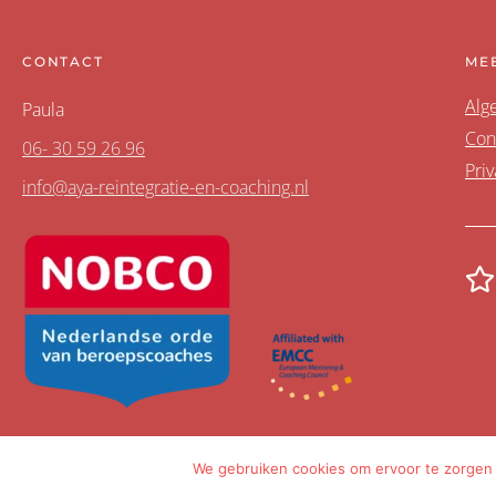
CONTACT
ME
Alg
Paula
Con
06- 30 59 26 96
Priv
info@aya-reintegratie-en-coaching.nl
We gebruiken cookies om ervoor te zorgen d
Met
gemaakt in
Amsterdam