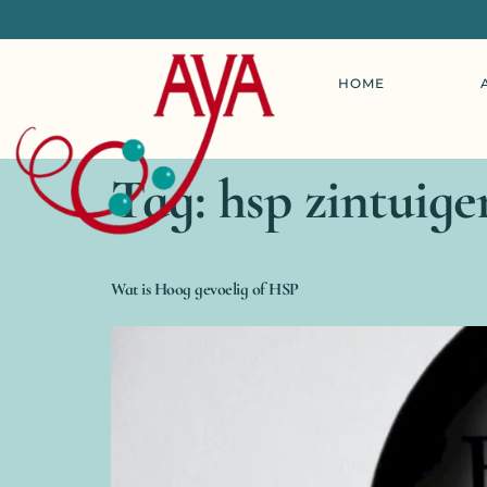
HOME
Tag:
hsp zintuige
Wat is Hoog gevoelig of HSP