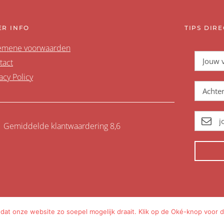
ER INFO
TIPS DIRE
emene voorwaarden
tact
acy Policy
Gemiddelde klantwaardering 8,6
at onze website zo soepel mogelijk draait. Klik op de Oké-knop voor d