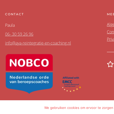
CONTACT
ME
Alg
Paula
Con
06- 30 59 26 96
Priv
info@aya-reintegratie-en-coaching.nl
We gebruiken cookies om ervoor te zorgen d
Met
gemaakt in
Amsterdam