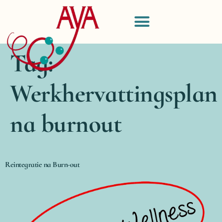
Tag:
Werkhervattingsplan
na burnout
Reintegratie na Burn-out