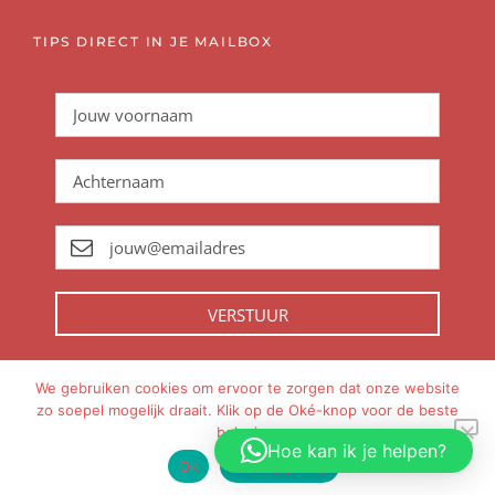
TIPS DIRECT IN JE MAILBOX
VERSTUUR
We gebruiken cookies om ervoor te zorgen dat onze website
zo soepel mogelijk draait. Klik op de Oké-knop voor de beste
Met
gemaakt in
Amsterdam
beleving.
Hoe kan ik je helpen?
Ok
Privacy policy