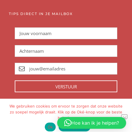
TIPS DIRECT IN JE MAILBOX
VERSTUUR
We gebruiken cookies om ervoor te zorgen dat onze website
zo soepel mogelijk draait. Klik op de Oké-knop voor de beste
Met
gemaakt in
Amsterdam
beleving.
Hoe kan ik je helpen?
Ok
Privacy policy