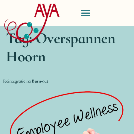
Tag:
Overspannen
Hoorn
Reintegratie na Burn-out