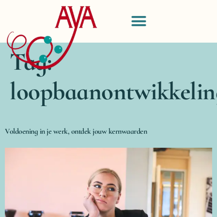
Tag:
loopbaanontwikkelin
Voldoening in je werk, ontdek jouw kernwaarden